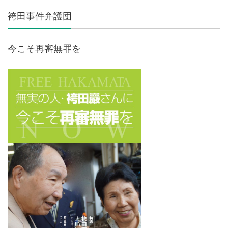
袴田事件弁護団
今こそ再審無罪を